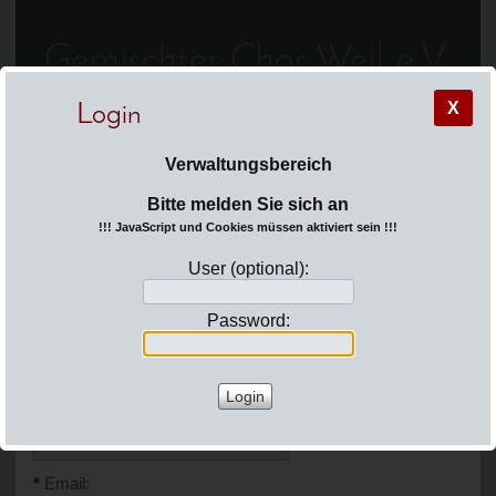
Gemischter Chor Weil e.V.
X
Login
Verwaltungsbereich
Sie befinden sich hier:
Login
Bitte melden Sie sich an
Seite
Menü
News
!!! JavaScript und Cookies müssen aktiviert sein !!!
User (optional):
Password:
Kontakt
*
Name:
*
Email: